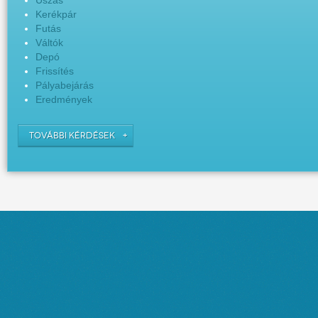
Úszás
Kerékpár
Futás
Váltók
Depó
Frissítés
Pályabejárás
Eredmények
TOVÁBBI KÉRDÉSEK