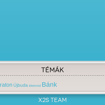
TÉMÁK
Bánk
raton
Újbuda
életmód
X2S TEAM