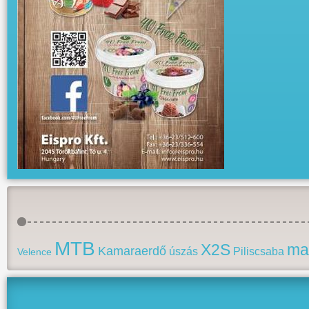
MTB
X2S
ma
Kamaraerdő
úszás
Piliscsaba
Velence