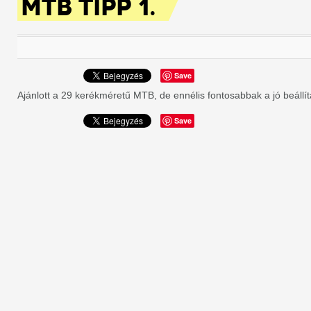
MTB TIPP 1.
Save
Ajánlott a 29 kerékméretű MTB, de ennélis fontosabbak a jó beállítá
Save