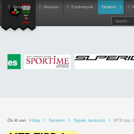
p
Versenyek
Nevezés
Eredmények
Tartalom
Ön itt van:
Főlap
Tartalom
Tippek, tanácsok
MTB tipp 1